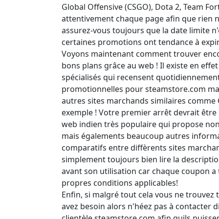
Global Offensive (CSGO), Dota 2, Team Fortre
attentivement chaque page afin que rien n
assurez-vous toujours que la date limite n
certaines promotions ont tendance à expi
Voyons maintenant comment trouver encor
bons plans grâce au web ! Il existe en eff
spécialisés qui recensent quotidiennement 
promotionnelles pour steamstore.com mai
autres sites marchands similaires comme 
exemple ! Votre premier arrêt devrait êtr
web indien très populaire qui propose n
mais égalements beaucoup autres informat
comparatifs entre diffèrents sites marchan
simplement toujours bien lire la descript
avant son utilisation car chaque coupon a 
propres conditions applicables!
Enfin, si malgré tout cela vous ne trouvez
avez besoin alors n'héez pas à contacter 
clientèle steamstore com afin quils puisse