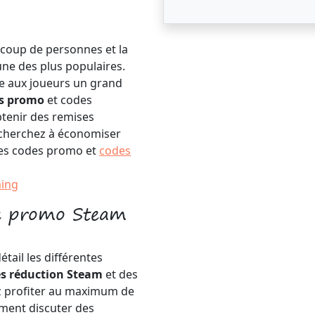
ucoup de personnes et la
ne des plus populaires.
fre aux joueurs un grand
s promo
et codes
btenir des remises
 cherchez à économiser
 les codes promo et
codes
ing
e promo Steam
tail les différentes
s réduction Steam
et des
z profiter au maximum de
ement discuter des