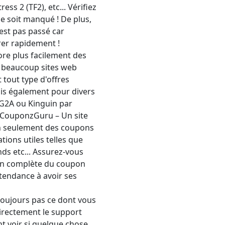
ss 2 (TF2), etc... Vérifiez
e soit manqué ! De plus,
'est pas passé car
rer rapidement !
e plus facilement des
et beaucoup sites web
tout type d'offres
s également pour divers
G2A ou Kinguin par
e CouponzGuru – Un site
on seulement des coupons
ions utiles telles que
ds etc... Assurez-vous
ion complète du coupon
tendance à avoir ses
 toujours pas ce dont vous
directement le support
nt voir si quelque chose