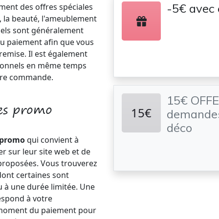
-5€ avec
ent des offres spéciales
 la beauté, l'ameublement
nels sont généralement
 paiement afin que vous
remise. Il est également
otionnels en même temps
otre commande.
15€ OFFE
es promo
15€
demandes
déco
 promo
qui convient à
er sur leur site web et de
 proposées. Vous trouverez
dont certaines sont
ou à une durée limitée. Une
espond à votre
au moment du paiement pour