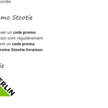
sociée.
omo Stootie
uver un
code promo
tion sont régulièrement
ment un
code promo
romo Stootie livraison
ie