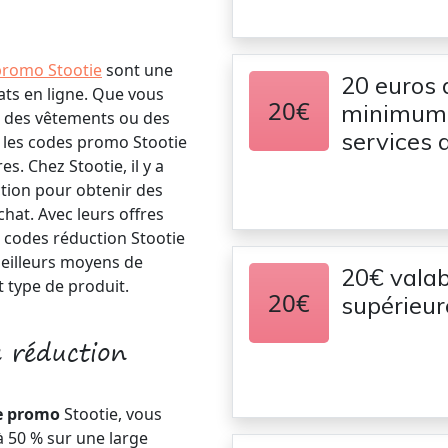
promo Stootie
sont une
20 euros 
ats en ligne. Que vous
20€
minimum 
, des vêtements ou des
services d
t les codes promo Stootie
s. Chez Stootie, il y a
tion pour obtenir des
hat. Avec leurs offres
s codes réduction Stootie
meilleurs moyens de
20€ vala
t type de produit.
20€
supérieur
 réduction
e promo
Stootie, vous
à 50 % sur une large