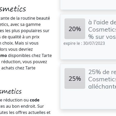
smetics
rante de la routine beauté
à l'aide 
etics, avec sa gamme
20%
Cosmetics
s les plus populaires sur
% sur vo
 de qualité à un prix
 choix. Mais si vous
expire le : 30/07/2023
lors vous devriez
romo
disponibles chez Tarte
 réduction, vous pouvez
 achats chez Tarte
25% de r
25%
Cosmetics
alléchante
smetics
de réduction ou
code
tes au bon endroit. Sur
tes les offres actuelles et