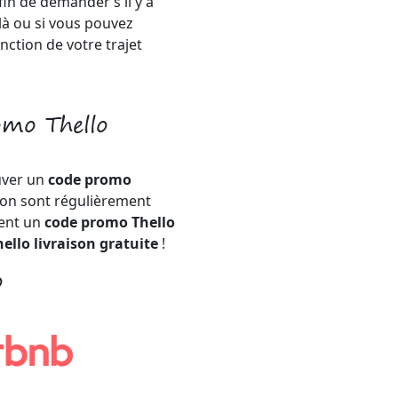
fin de demander s'il y a
à ou si vous pouvez
ction de votre trajet
omo Thello
uver un
code promo
ion sont régulièrement
ment un
code promo Thello
ello livraison gratuite
!
o