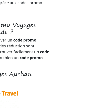
 grâce aux codes promo
omo Voyages
de ?
uver un
code promo
odes réduction sont
trouver facilement un
code
u bien un
code promo
ges Auchan