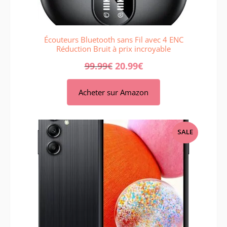
Écouteurs Bluetooth sans Fil avec 4 ENC
Réduction Bruit à prix incroyable
99.99
€
20.99
€
Acheter sur Amazon
PRODUCT
SALE
ON
SALE