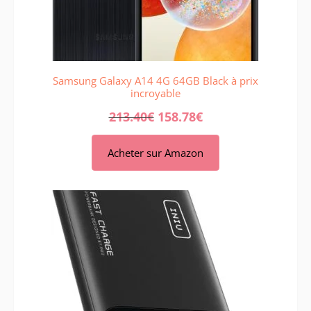
Samsung Galaxy A14 4G 64GB Black à prix
incroyable
213.40
€
158.78
€
Acheter sur Amazon