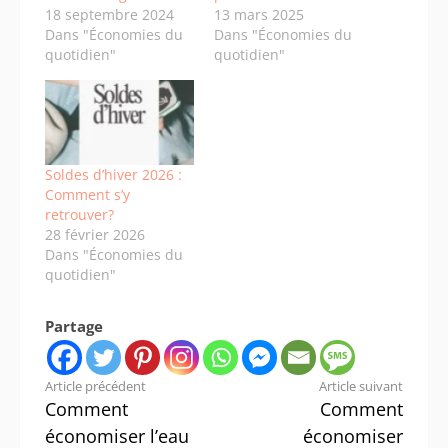
18 septembre 2024
13 mars 2025
Dans "Économies du
Dans "Économies du
quotidien"
quotidien"
Soldes d’hiver 2026 :
Comment s’y
retrouver?
28 février 2026
Dans "Économies du
quotidien"
Partage
Lire
Article précédent
Article suivant
Comment
Comment
la
économiser l’eau
économiser