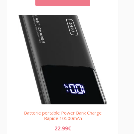
Batterie portable Power Bank Charge
Rapide 10500mAh
22.99
€