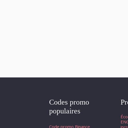
Codes promo
Pr
populaires
Éco
ENC
Code promo Binance
inc