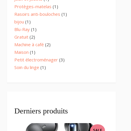
product
1
Protèges-matelas
1
product
1
Rasoirs anti-bouloches
1
product
1
bijou
1
product
1
Blu-Ray
1
product
2
Gratuit
2
products
2
Machine à café
2
products
1
Maison
1
product
3
Petit électroménager
3
products
1
Soin du linge
1
product
Derniers produits
PRODUCT
SALE