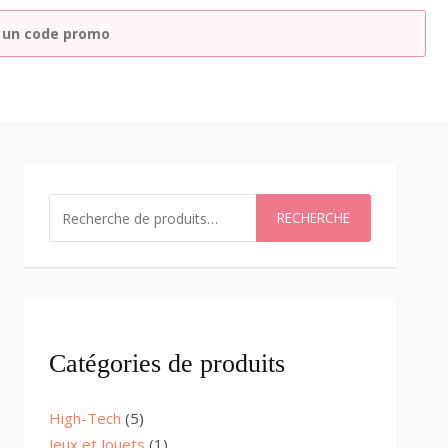
RECHERCHER
RECHERCHE
Catégories de produits
5
High-Tech
5
products
1
Jeux et Jouets
1