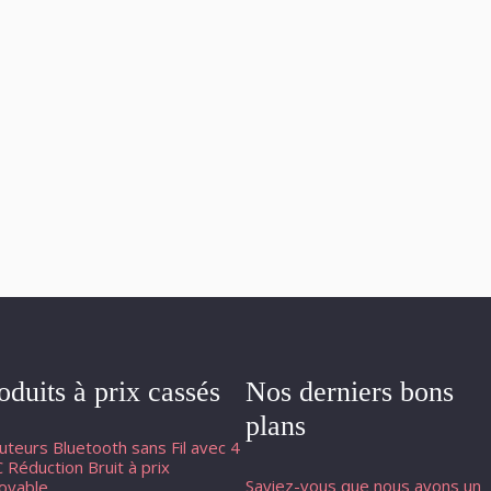
oduits à prix cassés
Nos derniers bons
plans
uteurs Bluetooth sans Fil avec 4
 Réduction Bruit à prix
Saviez-vous que nous avons un
royable