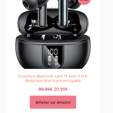
ON
SALE
Écouteurs Bluetooth sans Fil avec 4 ENC
Réduction Bruit à prix incroyable
99.99
€
20.99
€
Acheter sur Amazon