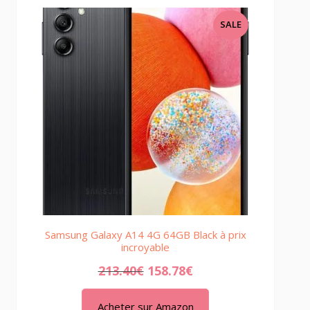
PRODUCT
SALE
ON
SALE
Samsung Galaxy A14 4G 64GB Black à prix
incroyable
213.40
€
158.78
€
Acheter sur Amazon