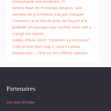
communauté extraordinaire <3
Ventes Flash de Printemps Amazon : une
semaine de promotions à ne pas manquer
Comment j’ai arrêté de jeter de l’argent à la
poubelle (et pourquoi une machine sous vide a
changé ma cuisine)
Soldes d’hiver 2026 : Comment s’y retrouver?
Code promo Mon coup 2 coeurs cadeau
anniversaire : -10 % sur les coffrets cadeaux
Partenaires
Les Avis d'Emilie