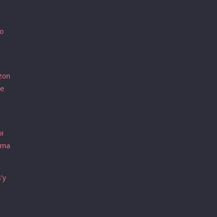
mo
zon
ne
oi
 ma
’y