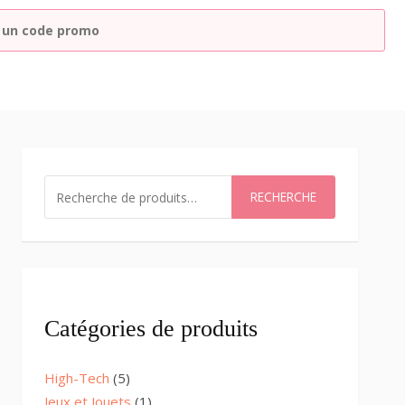
RECHERCHER
RECHERCHE
Catégories de produits
5
High-Tech
5
products
1
Jeux et Jouets
1