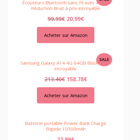
Écouteurs Bluetooth sans Fil avec 4 ENC
ON
Réduction Bruit à prix incroyable
SALE
99.99
€
20.99
€
Acheter sur Amazon
PRODUCT
SALE
Samsung Galaxy A14 4G 64GB Black à prix
ON
incroyable
SALE
213.40
€
158.78
€
Acheter sur Amazon
Batterie portable Power Bank Charge
Rapide 10500mAh
22.99
€