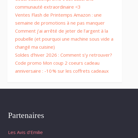
communauté extraordinaire <3
Ventes Flash de Printemps Amazon : une
semaine de promotions à ne pas manquer
Comment j’ai arrêté de jeter de l’argent à la
poubelle (et pourquoi une machine sous vide a
changé ma cuisine)
Soldes d’hiver 2026 : Comment s’y retrouver?
Code promo Mon coup 2 coeurs cadeau
anniversaire : -10 % sur les coffrets cadeaux
Partenaires
Les Avis d'Emilie