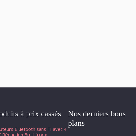
oduits à prix cassés
Nos derniers bons
plans
uteurs Bluetooth sans Fil avec 4
 Réduction Bruit à prix