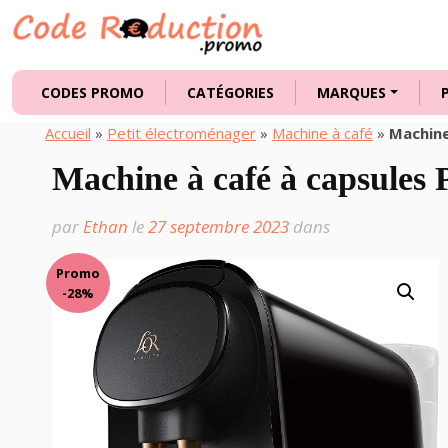
CODES PROMO
CATÉGORIES
MARQUES
Accueil
»
Petit électroménager
»
Machine à café
»
Machine
Machine à café à capsules 
par
Ethan
le
27 septembre 2023
dans
Promo
-28%