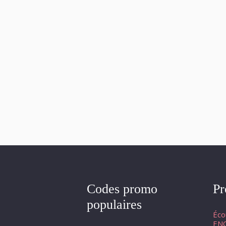
Codes promo
Pr
populaires
Éco
ENC