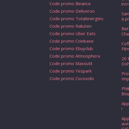
Code promo Binance
inc
Code promo Deliveroo
Sam
Code promo Totalenergies
à p
Code promo Rakuten
Bat
Code promo Uber Eats
Cha
Code promo Coinbase
Cof
Code promo Ebuyclub
Fil
Code promo Atmosphera
20 
Code promo Maxoutil
Doh
Code promo Yespark
Pro
Code promo Cocosolis
Imp
Phi
Bou
App
!
App
ave
(USB‑C