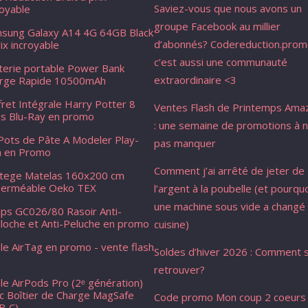
Saviez-vous que nous avons un
royable
groupe Facebook au millier
sung Galaxy A14 4G 64GB Black
d’abonnés? Codereduction.pro
rix incroyable
c’est aussi une communauté
terie portable Power Bank
extraordinaire <3
rge Rapide 10500mAh
fret Intégrale Harry Potter 8
Ventes Flash de Printemps Ama
ms Blu-Ray en promo
: une semaine de promotions à 
Pots de Pâte A Modeler Play-
pas manquer
 en Promo
Comment j’ai arrêté de jeter de
tege Matelas 160x200 cm
erméable Oeko TEX
l’argent à la poubelle (et pourqu
une machine sous vide a changé
lips GC026/80 Rasoir Anti-
loche et Anti-Peluche en promo
cuisine)
le AirTag en promo - vente flash
Soldes d’hiver 2026 : Comment s
retrouver?
le AirPods Pro (2ᵉ génération)
c Boîtier de Charge MagSafe
Code promo Mon coup 2 coeurs
) ​​​​​​​