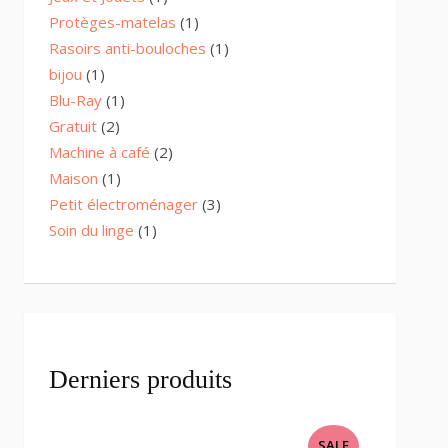
product
1
Protèges-matelas
1
product
1
Rasoirs anti-bouloches
1
product
1
bijou
1
product
1
Blu-Ray
1
product
2
Gratuit
2
products
2
Machine à café
2
products
1
Maison
1
product
3
Petit électroménager
3
products
1
Soin du linge
1
product
Derniers produits
PRODUCT
SALE