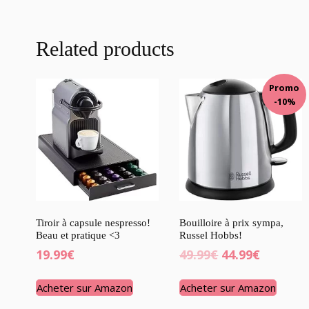
Related products
Promo
-10%
Tiroir à capsule nespresso!
Bouilloire à prix sympa,
Beau et pratique <3
Russel Hobbs!
19.99
€
49.99
€
44.99
€
Acheter sur Amazon
Acheter sur Amazon