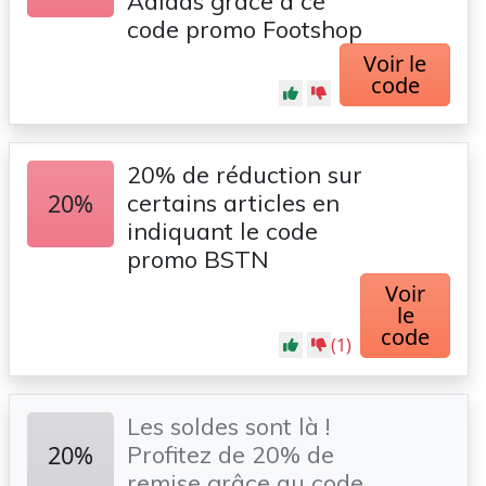
Adidas grâce à ce
code promo Footshop
Voir le
code
20% de réduction sur
20%
certains articles en
indiquant le code
promo BSTN
Voir
le
code
(1)
Les soldes sont là !
20%
Profitez de 20% de
remise grâce au code