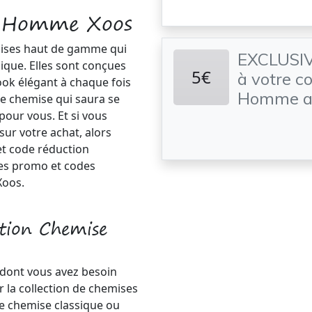
e Homme Xoos
ises haut de gamme qui
EXCLUSIVI
ique. Elles sont conçues
5€
à votre 
look élégant à chaque fois
Homme alo
ne chemise qui saura se
pour vous. Et si vous
sur votre achat, alors
et code réduction
des promo et codes
Xoos.
ction Chemise
 dont vous avez besoin
 la collection de chemises
e chemise classique ou