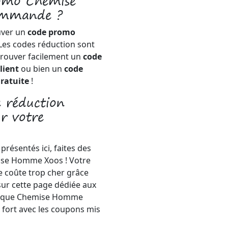
romo Chemise
ommande ?
uver un
code promo
 Les codes réduction sont
trouver facilement un
code
lient
ou bien un
code
ratuite
!
 réduction
r votre
présentés ici, faites des
emise Homme Xoos ! Votre
e coûte trop cher grâce
ur cette page dédiée aux
marque Chemise Homme
x fort avec les coupons mis