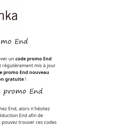
romo End
uver un
code promo End
t régulièrement mis à jour
e promo End nouveau
on gratuite
!
e promo End
ez End, alors n'hésitez
éduction End afin de
s pouvez trouver ces codes