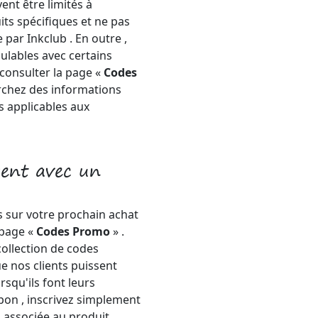
ent être limités à
ts spécifiques et ne pas
par Inkclub . En outre ,
ulables avec certains
 consulter la page «
Codes
erchez des informations
s applicables aux
gent avec un
 sur votre prochain achat
 page «
Codes Promo
» .
ollection de codes
e nos clients puissent
rsqu'ils font leurs
pon , inscrivez simplement
 associée au produit