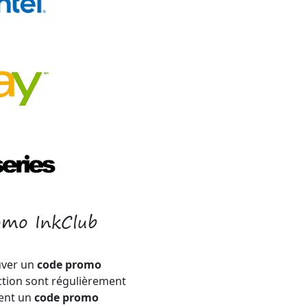
omo InkClub
uver un
code promo
ction sont régulièrement
ment un
code promo