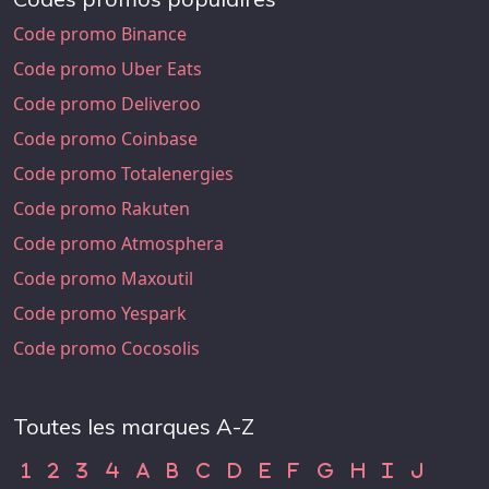
Code promo Binance
Code promo Uber Eats
Code promo Deliveroo
Code promo Coinbase
Code promo Totalenergies
Code promo Rakuten
Code promo Atmosphera
Code promo Maxoutil
Code promo Yespark
Code promo Cocosolis
Toutes les marques A-Z
Code Promo 1
Code Promo 2
Code Promo 3
Code Promo 4
Code Promo A
Code Promo B
Code Promo C
Code Promo D
Code Promo E
Code Promo F
Code Promo G
Code Promo H
Code Promo
Code Pr
1
2
3
4
A
B
C
D
E
F
G
H
I
J