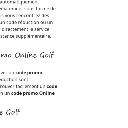
ra automatiquement
mmédiatement sous forme de
ois vous rencontrez des
 un code réduction ou un
 directement le service
istance supplémentaire.
omo Online Golf
uver un
code promo
éduction sont
trouver facilement un
code
en un
code promo Online
e Golf