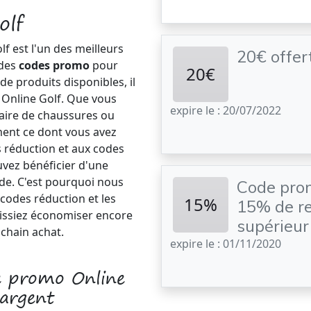
olf
f est l'un des meilleurs
20€ offer
 des
codes promo
pour
20€
e produits disponibles, il
z Online Golf. Que vous
expire le : 20/07/2022
paire de chaussures ou
ent ce dont vous avez
s réduction et aux codes
vez bénéficier d'une
e. C'est pourquoi nous
Code prom
 codes réduction et les
15%
15% de re
issiez économiser encore
supérieur
ochain achat.
expire le : 01/11/2020
 promo Online
'argent