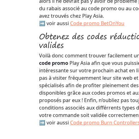
alors il ne devrait pas y avoir de problèm
du rabais associé au code promo ou au co
avez trouvés chez Play Asia.
➡️ voir aussi
Code promo BetOnYou
Obtenez des codes réducti
valides
Voilà donc comment trouver facilement u
code promo
Play Asia afin que vous puiss
intéressante sur votre prochain achat en li
pas à visiter fréquemment leur site web et 
spécialisés afin de profiter pleinement des
disponibles grâce aux codes promos et au
proposés par eux ! Enfin, n’oubliez pas tou
conditions associés aux différrents types
votre commande soit validée correctement
➡️ voir aussi
Code promo Burn Controller