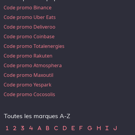
Code promo Binance
Code promo Uber Eats
Code promo Deliveroo
Code promo Coinbase
Code promo Totalenergies
Code promo Rakuten
Code promo Atmosphera
Code promo Maxoutil
Code promo Yespark
Code promo Cocosolis
Toutes les marques A-Z
Code Promo 1
Code Promo 2
Code Promo 3
Code Promo 4
Code Promo A
Code Promo B
Code Promo C
Code Promo D
Code Promo E
Code Promo F
Code Promo G
Code Promo H
Code Promo
Code Pr
1
2
3
4
A
B
C
D
E
F
G
H
I
J