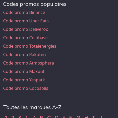
Codes promos populaires
Code promo Binance
Code promo Uber Eats
Code promo Deliveroo
Code promo Coinbase
Code promo Totalenergies
Code promo Rakuten
Code promo Atmosphera
Code promo Maxoutil
Code promo Yespark
Code promo Cocosolis
Toutes les marques A-Z
Code Promo 1
Code Promo 2
Code Promo 3
Code Promo 4
Code Promo A
Code Promo B
Code Promo C
Code Promo D
Code Promo E
Code Promo F
Code Promo G
Code Promo H
Code Promo
Code Pr
1
2
3
4
A
B
C
D
E
F
G
H
I
J