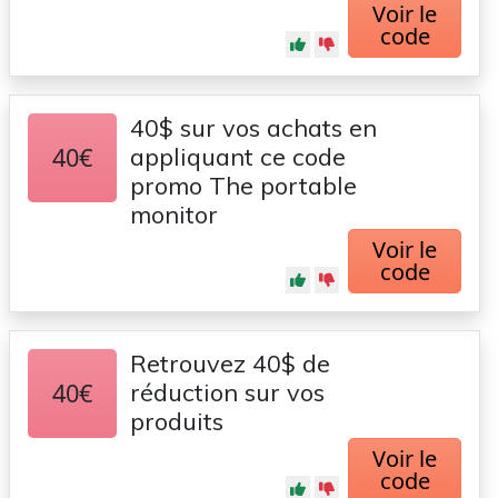
Voir le
code
40$ sur vos achats en
40€
appliquant ce code
promo The portable
monitor
Voir le
code
Retrouvez 40$ de
40€
réduction sur vos
produits
Voir le
code