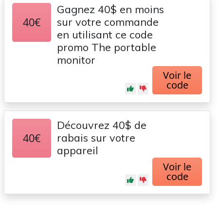
Gagnez 40$ en moins
40€
sur votre commande
en utilisant ce code
promo The portable
monitor
Voir le
code
Découvrez 40$ de
40€
rabais sur votre
appareil
Voir le
code