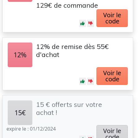
129€ de commande
Voir le
code
12% de remise dès 55€
12%
d'achat
Voir le
code
15 € offerts sur votre
15€
achat !
expire le : 01/12/2024
Voir le
code