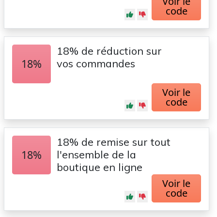
Voir le
code
18% de réduction sur
18%
vos commandes
Voir le
code
18% de remise sur tout
18%
l'ensemble de la
boutique en ligne
Voir le
code