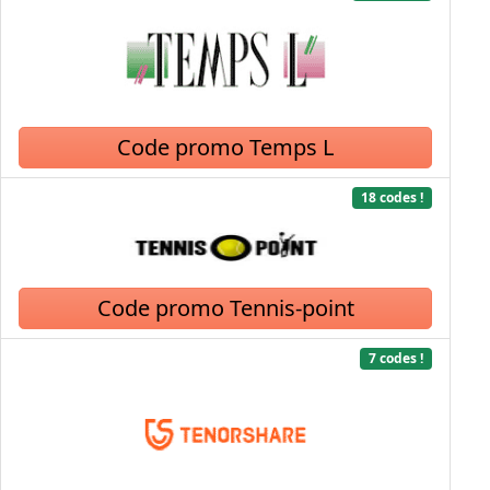
Code promo Temps L
18 codes !
Code promo Tennis-point
7 codes !