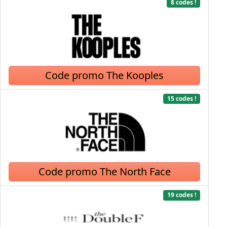
8 codes !
Code promo The Kooples
15 codes !
Code promo The North Face
19 codes !