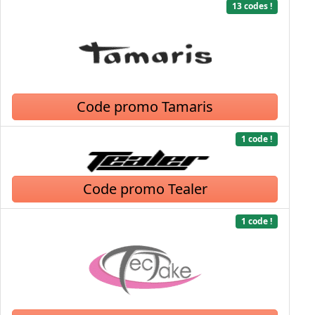
13 codes !
Code promo Tamaris
1 code !
Code promo Tealer
1 code !