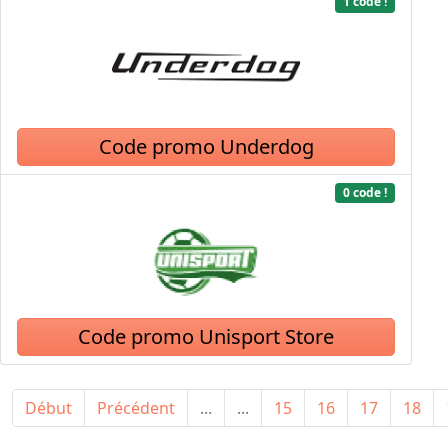
1 code !
Code promo Underdog
0 code !
Code promo Unisport Store
Début
Précédent
...
...
15
16
17
18