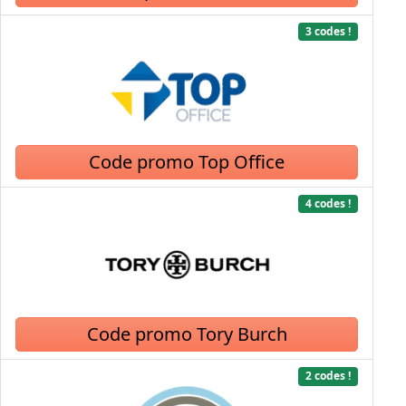
3 codes !
Code promo Top Office
4 codes !
Code promo Tory Burch
2 codes !