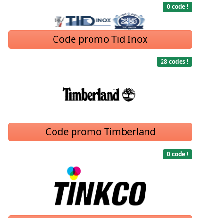
0 code !
Code promo Tid Inox
28 codes !
Code promo Timberland
0 code !