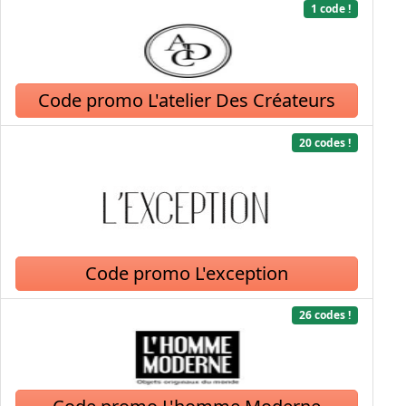
1 code !
Code promo L'atelier Des Créateurs
20 codes !
Code promo L'exception
26 codes !