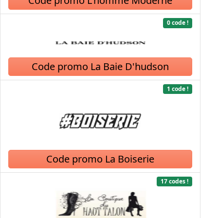
Code promo L'homme Moderne
0 code !
Code promo La Baie D'hudson
1 code !
Code promo La Boiserie
17 codes !