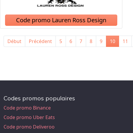
Code promo Lauren Ross Design
Début
Précédent
5
6
7
8
9
10
11
Codes promos populaires
Code promo Binance
Code promo Uber Eats
Code promo Deliveroo