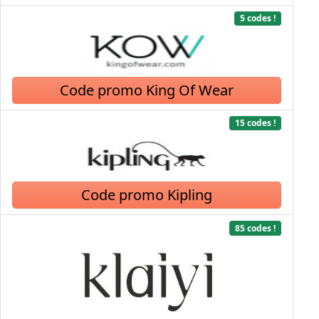
5 codes !
Code promo King Of Wear
15 codes !
Code promo Kipling
85 codes !