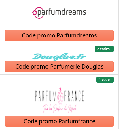
Code promo Parfumdreams
2 codes !
Code promo Parfumerie Douglas
1 code !
Code promo Parfumfrance