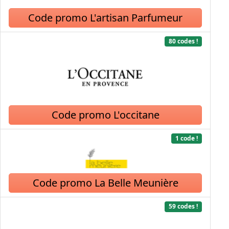
Code promo L'artisan Parfumeur
80 codes !
Code promo L'occitane
1 code !
Code promo La Belle Meunière
59 codes !