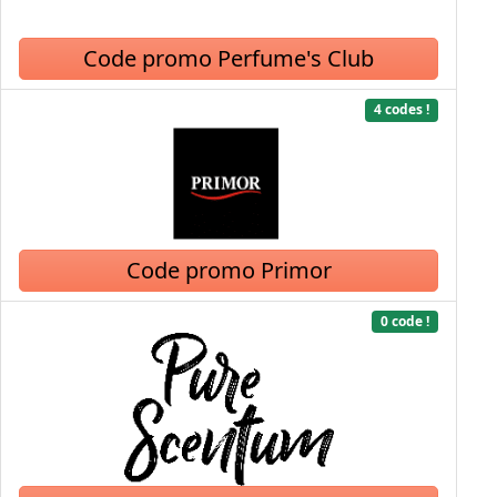
Code promo Perfume's Club
4 codes !
Code promo Primor
0 code !