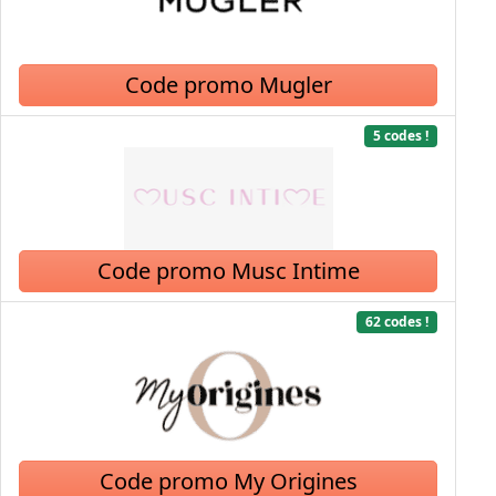
Code promo Mugler
5 codes !
Code promo Musc Intime
62 codes !
Code promo My Origines