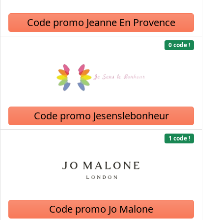
Code promo Jeanne En Provence
0 code !
Code promo Jesenslebonheur
1 code !
Code promo Jo Malone