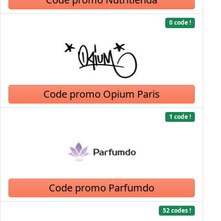
0 code !
Code promo Opium Paris
1 code !
Code promo Parfumdo
52 codes !