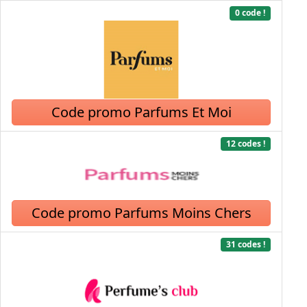
0 code !
Code promo Parfums Et Moi
12 codes !
Code promo Parfums Moins Chers
31 codes !