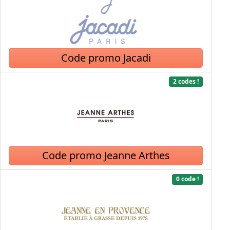
Code promo Jacadi
2 codes !
Code promo Jeanne Arthes
0 code !