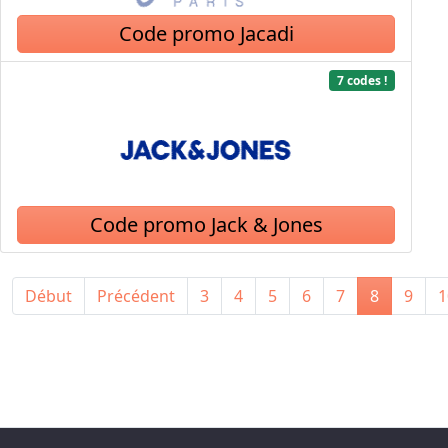
Code promo Jacadi
7 codes !
Code promo Jack & Jones
Début
Précédent
3
4
5
6
7
8
9
1