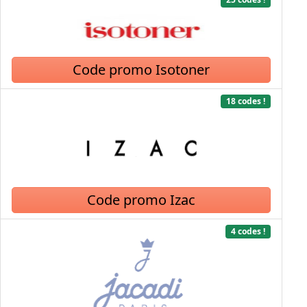
Code promo Isotoner
18 codes !
Code promo Izac
4 codes !