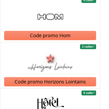
0 code !
Code promo Hom
2 codes !
Code promo Horizons Lointains
0 code !