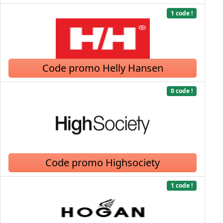
1 code !
Code promo Helly Hansen
0 code !
Code promo Highsociety
1 code !