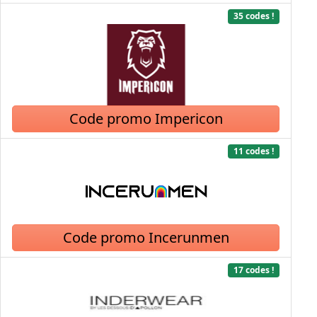
35 codes !
Code promo Impericon
11 codes !
Code promo Incerunmen
17 codes !