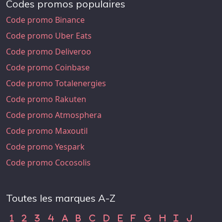
Codes promos populaires
Code promo Binance
Code promo Uber Eats
Code promo Deliveroo
Code promo Coinbase
Code promo Totalenergies
Code promo Rakuten
Code promo Atmosphera
Code promo Maxoutil
Code promo Yespark
Code promo Cocosolis
Toutes les marques A-Z
Code Promo 1
Code Promo 2
Code Promo 3
Code Promo 4
Code Promo A
Code Promo B
Code Promo C
Code Promo D
Code Promo E
Code Promo F
Code Promo G
Code Promo H
Code Promo
Code Pr
1
2
3
4
A
B
C
D
E
F
G
H
I
J