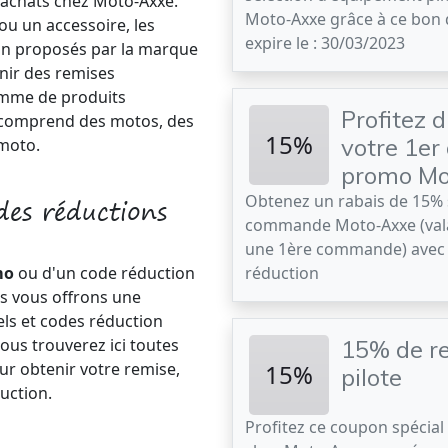
 achats chez Moto-Axxe.
Moto-Axxe grâce à ce bon 
u un accessoire, les
expire le : 30/03/2023
on proposés par la marque
nir des remises
amme de produits
Profitez 
t comprend des motos, des
15%
votre 1er
 moto.
promo Mo
odes réductions
Obtenez un rabais de 15% 
commande Moto-Axxe (val
une 1ère commande) avec 
mo
ou d'un code réduction
réduction
s vous offrons une
ls et codes réduction
ous trouverez ici toutes
15% de re
ur obtenir votre remise,
15%
pilote
uction.
Profitez ce coupon spécia