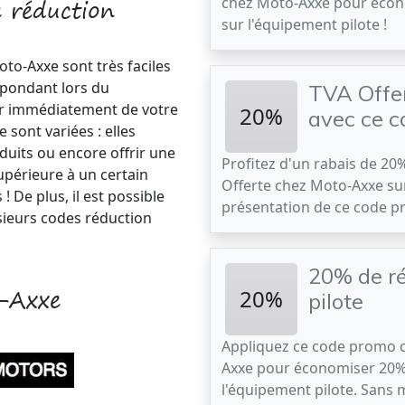
 réduction
chez Moto-Axxe pour éco
sur l'équipement pilote !
oto-Axxe sont très faciles
respondant lors du
TVA Offer
r immédiatement de votre
20%
avec ce c
 sont variées : elles
duits ou encore offrir une
Profitez d'un rabais de 20
périeure à un certain
Offerte chez Moto-Axxe su
! De plus, il est possible
présentation de ce code 
ieurs codes réduction
20% de ré
o-Axxe
20%
pilote
Appliquez ce code promo 
Axxe pour économiser 20%
l'équipement pilote. Sans