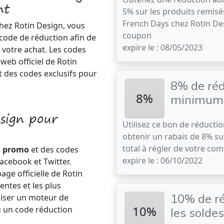
nt
5% sur les produits remisé
French Days chez Rotin De
hez Rotin Design, vous
coupon
code de réduction afin de
expire le : 08/05/2023
 votre achat. Les codes
web officiel de Rotin
t des codes exclusifs pour
8% de réd
8%
minimum 
sign pour
Utilisez ce bon de réducti
obtenir un rabais de 8% su
total à régler de votre c
s promo
et des codes
expire le : 06/10/2022
acebook et Twitter.
ge officielle de Rotin
centes et les plus
10% de r
liser un moteur de
10%
 un code réduction
les soldes