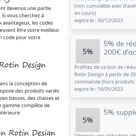
(non cumulable avec d'au
ont devenus une partie
en cours)
. Si vous cherchez à
expire le : 30/12/2023
x avantageux, les codes
euvent être votre meilleur
on code pour votre
5% de réd
5%
200€ d'a
Rotin Design
Profitez de ce bon de rédu
Rotin Design à partir de 2
commande (hors produits 
ans la conception de
expire le : 16/05/2023
opose des produits variés
bles basses, des chaises et
une gamme complète de
5% suppl
ntérieure.
5%
on Rotin Design
Obtenez une réduction add