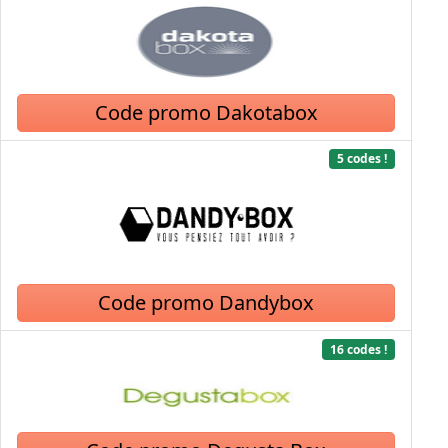
Code promo Dakotabox
5 codes !
Code promo Dandybox
16 codes !