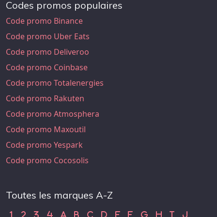
Codes promos populaires
Code promo Binance
Code promo Uber Eats
Code promo Deliveroo
Code promo Coinbase
Code promo Totalenergies
Code promo Rakuten
Code promo Atmosphera
Code promo Maxoutil
Code promo Yespark
Code promo Cocosolis
Toutes les marques A-Z
Code Promo 1
Code Promo 2
Code Promo 3
Code Promo 4
Code Promo A
Code Promo B
Code Promo C
Code Promo D
Code Promo E
Code Promo F
Code Promo G
Code Promo H
Code Promo
Code Pr
1
2
3
4
A
B
C
D
E
F
G
H
I
J