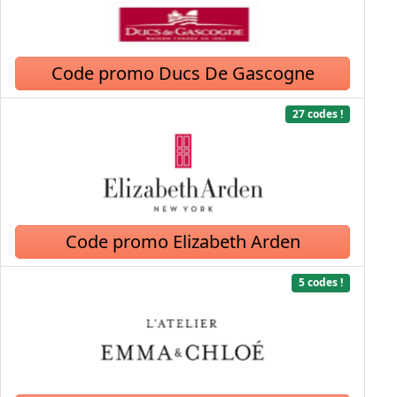
Code promo Ducs De Gascogne
27 codes !
Code promo Elizabeth Arden
5 codes !