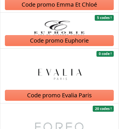
Code promo Emma Et Chloé
5 codes !
Code promo Euphorie
0 code !
Code promo Evalia Paris
20 codes !